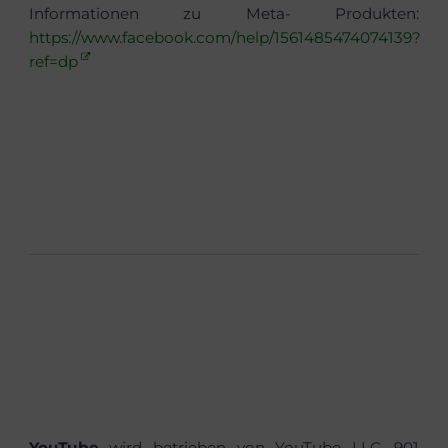
Informationen zu Meta- Produkten:
https://www.facebook.com/help/1561485474074139?
ref=dp
YouTube
wird betrieben von YouTube LLC, 901