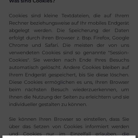
Was sind Cookies?
Cookies sind kleine Textdateien, die auf Ihrem
Rechner beziehungsweise auf Ihr mobiles Endgerät
abgelegt werden. Die Speicherung der Daten
erfolgt durch ihren Browser z. Bsp. Firefox, Google
Chrome und Safari. Die meisten der von uns
verwendeten Cookies sind so genannte "Session-
Cookies". Sie werden nach Ende Ihres Besuchs
automatisch gelöscht. Andere Cookies bleiben auf
Ihrem Endgerät gespeichert, bis Sie diese löschen.
Diese Cookies ermöglichen es uns, Ihren Browser
beim nächsten Besuch wiederzuerkennen, um
Ihnen die Nutzung der Seiten zu erleichtern und sie
individueller gestalten zu können.
Sie können Ihren Browser so einstellen, dass Sie
über das Setzen von Cookies informiert werden
und Cookies nur im Einzelfall erlauben, die