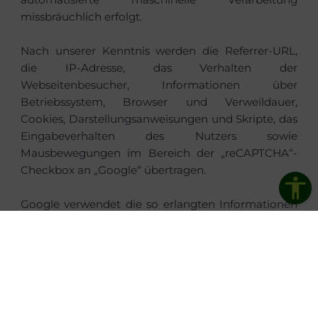
missbräuchlich erfolgt.
Nach unserer Kenntnis werden die Referrer-URL,
die IP-Adresse, das Verhalten der
Webseitenbesucher, Informationen über
Betriebssystem, Browser und Verweildauer,
Cookies, Darstellungsanweisungen und Skripte, das
Eingabeverhalten des Nutzers sowie
Mausbewegungen im Bereich der „reCAPTCHA“-
Checkbox an „Google“ übertragen.
Google verwendet die so erlangten Informationen
unter anderem dazu, Bücher und andere
Druckerzeugnisse zu digitalisieren sowie Dienste
wie Google Street View und Google Maps zu
optimieren (bspw. Hausnummern- und
Straßennamenerkennung).